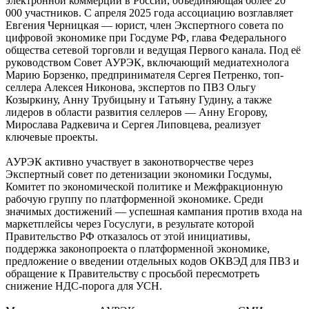
электронной коммерции в России, объединяющая более 20
000 участников. С апреля 2025 года ассоциацию возглавляет
Евгения Черницкая — юрист, член Экспертного совета по
цифровой экономике при Госдуме РФ, глава Федерального
общества сетевой торговли и ведущая Первого канала. Под её
руководством Совет АУРЭК, включающий медиатехнолога
Марию Борзенко, предпринимателя Сергея Петренко, топ-
селлера Алексея Никонова, экспертов по ПВЗ Ольгу
Козыркину, Анну Трубицыну и Татьяну Гудину, а также
лидеров в области развития селлеров — Анну Егорову,
Мирослава Радкевича и Сергея Липовцева, реализует
ключевые проекты.
АУРЭК активно участвует в законотворчестве через
Экспертный совет по детенизации экономики Госдумы,
Комитет по экономической политике и Межфракционную
рабочую группу по платформенной экономике. Среди
значимых достижений — успешная кампания против входа на
маркетплейсы через Госуслуги, в результате которой
Правительство РФ отказалось от этой инициативы,
поддержка законопроекта о платформенной экономике,
предложение о введении отдельных кодов ОКВЭД для ПВЗ и
обращение к Правительству с просьбой пересмотреть
снижение НДС-порога для УСН.